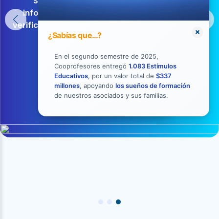
Si recibes una visita o una solicitud de
información en nombre de Cooprofesores,
verifica primero la identidad del funcionario por
×
¿Sabías que…?
nuestros canales oficiales.
En el segundo semestre de 2025,
Cooprofesores entregó
1.083 Estímulos
Educativos
, por un valor total de
$337
millones
, apoyando
los sueños de formación
de nuestros asociados y sus familias.
Conoce cómo validar